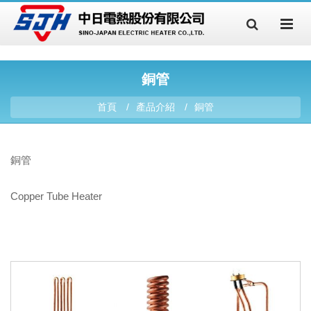
Copper Tube Heating Element, Stainless Stell 316L/321 Tube Heating Element, Incoloy 800/840 Tube Heating Element, Range Surface Element, Oven Heater, Water Heater, Defrost Heater, Finned Heater, Aluminum Alloy Casting, Boiler, Cartridge Heater, Bundy Tube Heaters, Aluminum Tube Heating Element, Heating Elements, Tubular Heater, Electric Tubular Heaters, Tube Heater, Cartridge Heater, Water Heater Elements, Electric Heating Element, Flat Bar Element, PTC Heater, PET Heating Film, PI Heating Film, Silicon Rubber Heater, Thermal Couples, Aluminum Foil Heater, Open Coil, Explosion-Proof Heater.
銅管
首頁
產品介紹
銅管
銅管
Copper Tube Heater